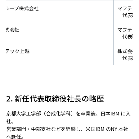
グループ株式会社
マフテッ
代表取
株式会社
マフテッ
役
代表取
フテック上越
株式会社
役
代表取
2. 新任代表取締役社長の略歴
京都大学工学部（合成化学科）を卒業後、日本IBM に入
社。
営業部門・中部支社などを経験し、米国IBM のNY 本社
へ赴任。