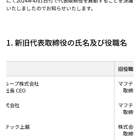
にて2024年4月1日付で代表取締役を異動することを決議
いたしましたのでお知らせいたします。
1. 新旧代表取締役の氏名及び役職名
旧役職名
グループ株式会社
マフテッ
社長 CEO
取締役
株式会社
マフテッ
役
取締役
フテック上越
株式会社
役
取締役